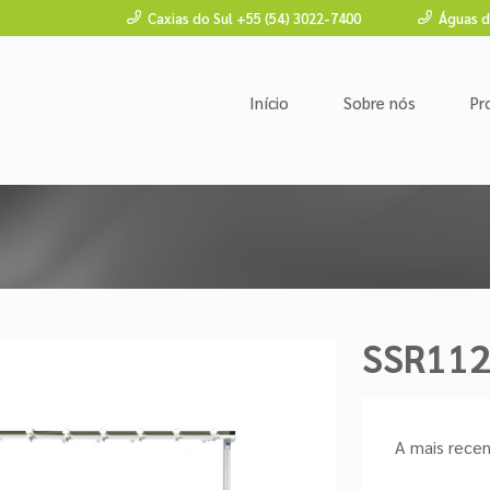
Caxias do Sul +55 (54) 3022-7400
Águas d
Início
Sobre nós
Pr
SSR11
A mais rece